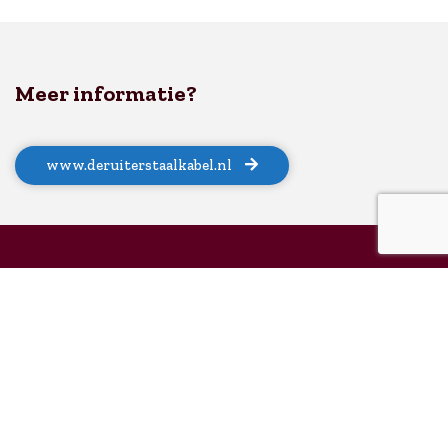
Meer informatie?
www.deruiterstaalkabel.nl
Over DKIB
DKIB is dé netwerkorganisatie gericht op bedrijven in
Dordrecht-West. Wij combineren kennis en netwerken op
een leuke manier en geloven in de kracht van verbinden,
‘Leer je buren kennen’ is onze doelstelling en onze
activiteiten zijn hierop ingericht.