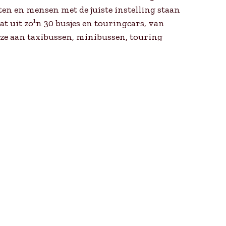
ten en mensen met de juiste instelling staan
at uit zo¹n 30 busjes en touringcars, van
uze aan taxibussen, minibussen, touring
tuk voldoen ze aan de eisen die het moderne
 zijn. Onze 88 jaar ervaring heeft een schat
 u uw voordeel mee doen. We willen graag
fteling tot de volledige organisatie van uw
over verder praten.In ons 94-jarig bestaan
daan en daar kunt u uw voordeel mee doen.
en. Van de schoolreis naar de Efteling of
an uw (personeels)vervoer.