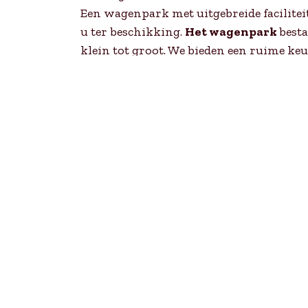
Een wagenpark met uitgebreide facilitei
u ter beschikking.
Het wagenpark
besta
klein tot groot. We bieden een ruime ke
bussen en luxe touringcars. Stuk voor s
personenvervoer heden ten dage stelt.
Edad Reizen zal u vast van dienst kunnen
aan informatie opgeleverd en daar kunt
uw partner zijn. Van het reisje naar de E
vervoer. Daar kunnen we misschien eens 
hebben wij een schat aan ervaring opge
We willen graag uw partner zijn, of word
Drievliet tot de volledige organisatie v