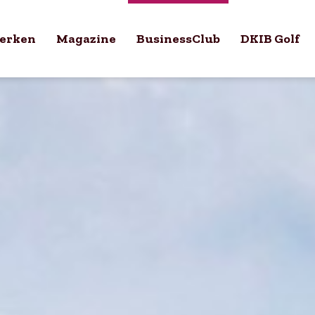
erken
Magazine
BusinessClub
DKIB Golf